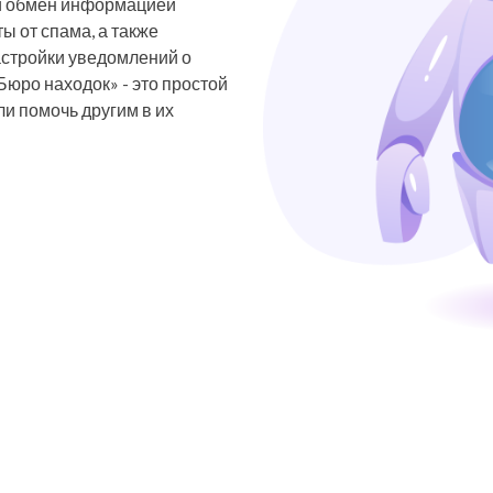
ый обмен информацией
ы от спама, а также
астройки уведомлений о
Бюро находок» - это простой
и помочь другим в их